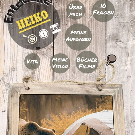
10
Über
Fragen
mich
Meine
Aufgaben
Bücher
Meine
Vita
Filme
Vision