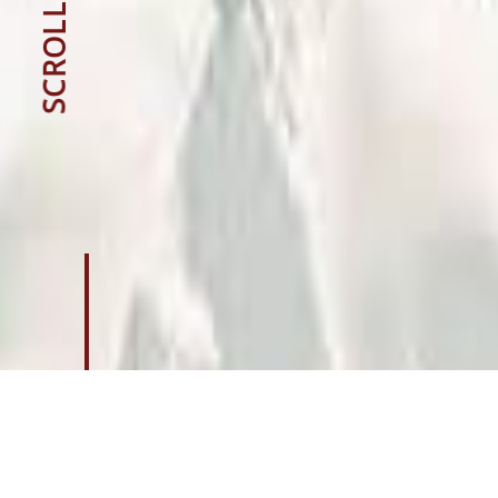
L
L
O
R
C
S