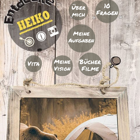
10
Über
Fragen
mich
Meine
Aufgaben
Bücher
Meine
Vita
Filme
Vision