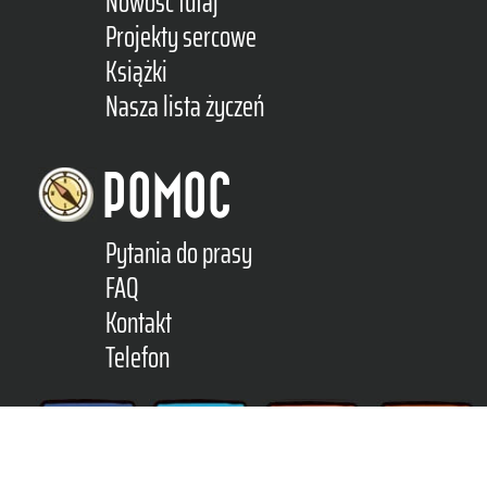
Nowość tutaj
Projekty sercowe
Książki
Nasza lista życzeń
POMOC
Pytania do prasy
FAQ
L
L
Kontakt
O
R
Telefon
C
S