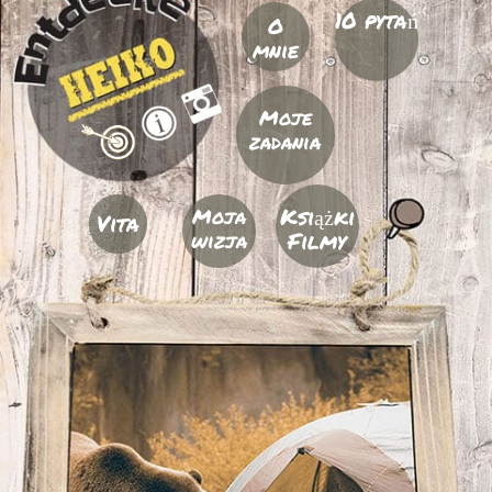
10 pytań
O
mnie
Moje
zadania
Książki
Moja
Vita
Filmy
wizja