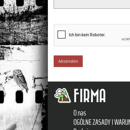
Absenden
FIRMA
O nas
OGÓLNE ZASADY I WARU